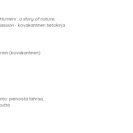
Hunters : a story of nature,
ession
- kovakantinen tietokirja
erein (kovakantinen)
nto: pienoista tahraa,
outta