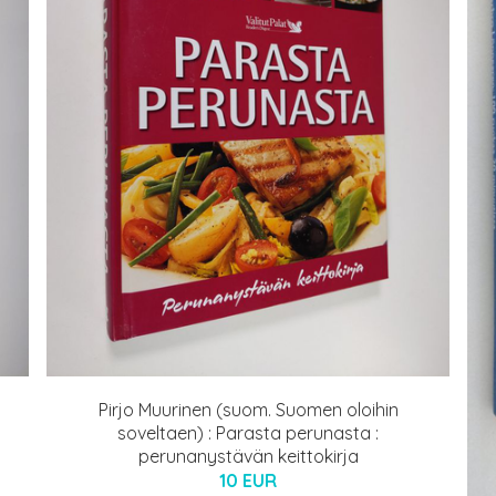
Pirjo Muurinen (suom. Suomen oloihin
soveltaen) : Parasta perunasta :
perunanystävän keittokirja
10 EUR