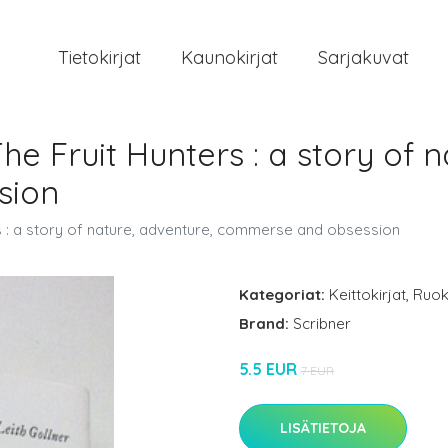
Tietokirjat
Kaunokirjat
Sarjakuvat
he Fruit Hunters : a story of 
sion
rs : a story of nature, adventure, commerse and obsession
Kategoriat:
Keittokirjat
,
Ruok
Brand:
Scribner
5.5 EUR
7 EUR
LISÄTIETOJA