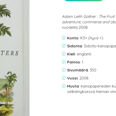
Adam Leith Gollner : The Fruit 
adventure, commerse and obs
vuodelta 2008
Kunto
: K3+ (hyvä +)
Sidonta
: Sidottu kansipap
Kieli
: englanti
Painos
: 1
Sivumäärä
: 350
Vuosi
: 2008
Muuta
: kansipapereiden ku
selkämyksessä hieman vin