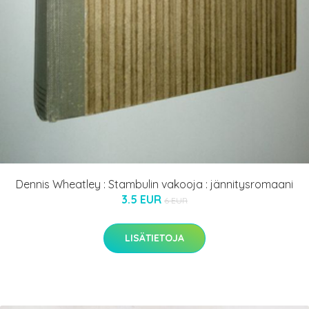
Dennis Wheatley : Stambulin vakooja : jännitysromaani
3.5 EUR
6 EUR
LISÄTIETOJA