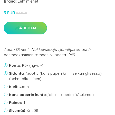
Brand:
Lehtimiehet
3 EUR
3.5 EUR
LISÄTIETOJA
Adam Diment : Nukkevakooja : jännitysromaani
-
pehmeäkantinen romaani vuodelta 1969
Kunto
: K3- (hyvä -)
Sidonta
: Nidottu (kansipaperi kiinni selkämyksessä)
(pehmeäkantinen)
Kieli
: suomi
Kansipaperin kunto
: joitain repeämiä/kulumaa
Painos
: 1
Sivumäärä
: 208