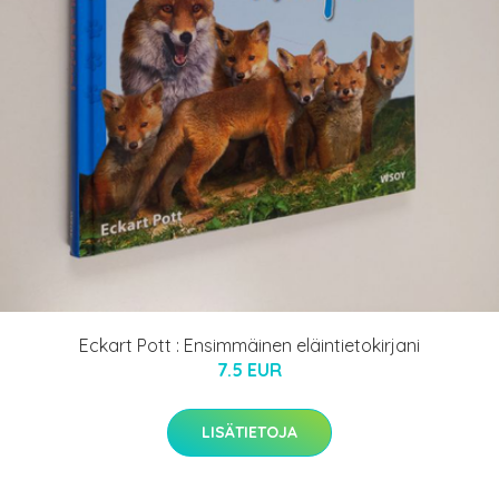
Eckart Pott : Ensimmäinen eläintietokirjani
7.5 EUR
LISÄTIETOJA