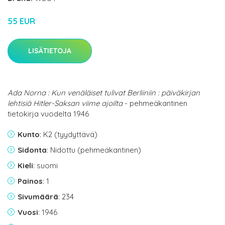
55 EUR
LISÄTIETOJA
Ada Norna : Kun venäläiset tulivat Berliiniin : päiväkirjan
lehtisiä Hitler-Saksan viime ajoilta
- pehmeäkantinen
tietokirja vuodelta 1946
Kunto
: K2 (tyydyttävä)
Sidonta
: Nidottu (pehmeäkantinen)
Kieli
: suomi
Painos
: 1
Sivumäärä
: 234
Vuosi
: 1946