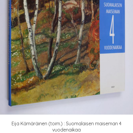
Eija Kämäräinen (toim.) : Suomalaisen maiseman 4
vuodenaikaa