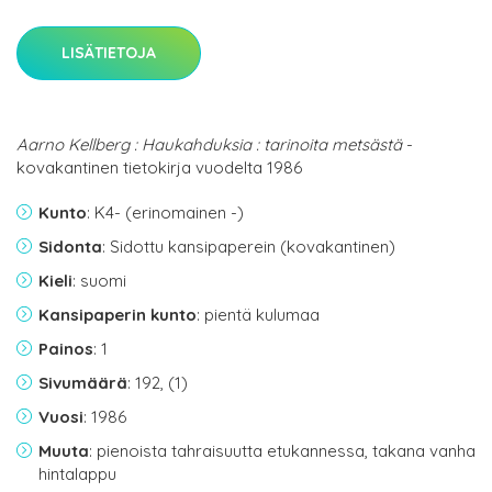
LISÄTIETOJA
Aarno Kellberg : Haukahduksia : tarinoita metsästä
-
kovakantinen tietokirja vuodelta 1986
Kunto
: K4- (erinomainen -)
Sidonta
: Sidottu kansipaperein (kovakantinen)
Kieli
: suomi
Kansipaperin kunto
: pientä kulumaa
Painos
: 1
Sivumäärä
: 192, (1)
Vuosi
: 1986
Muuta
: pienoista tahraisuutta etukannessa, takana vanha
hintalappu