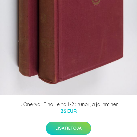
L. Onerva : Eino Leino 1-2 : runoilija ja ihminen
26 EUR
LISÄTIETOJA