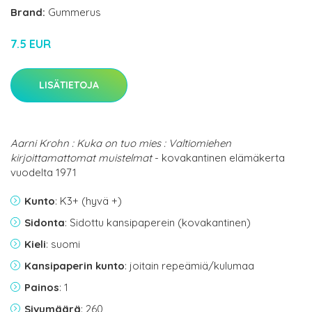
Brand:
Gummerus
7.5 EUR
LISÄTIETOJA
Aarni Krohn : Kuka on tuo mies : Valtiomiehen
kirjoittamattomat muistelmat
- kovakantinen elämäkerta
vuodelta 1971
Kunto
: K3+ (hyvä +)
Sidonta
: Sidottu kansipaperein (kovakantinen)
Kieli
: suomi
Kansipaperin kunto
: joitain repeämiä/kulumaa
Painos
: 1
Sivumäärä
: 260