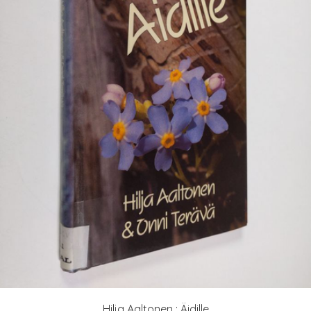
Hilja Aaltonen : Äidille