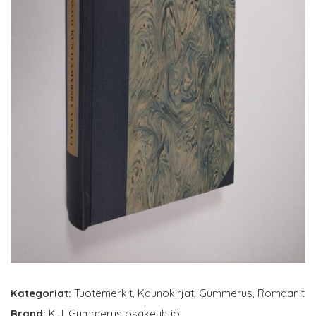
Kategoriat:
Tuotemerkit
,
Kaunokirjat
,
Gummerus
,
Romaanit
Brand:
K.J. Gummerus osakeyhtiö