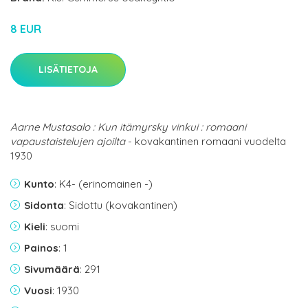
8 EUR
LISÄTIETOJA
Aarne Mustasalo : Kun itämyrsky vinkui : romaani
vapaustaistelujen ajoilta
- kovakantinen romaani vuodelta
1930
Kunto
: K4- (erinomainen -)
Sidonta
: Sidottu (kovakantinen)
Kieli
: suomi
Painos
: 1
Sivumäärä
: 291
Vuosi
: 1930