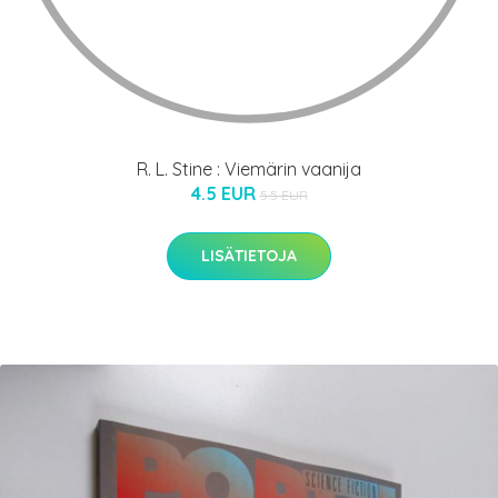
R. L. Stine : Viemärin vaanija
4.5 EUR
5.5 EUR
LISÄTIETOJA