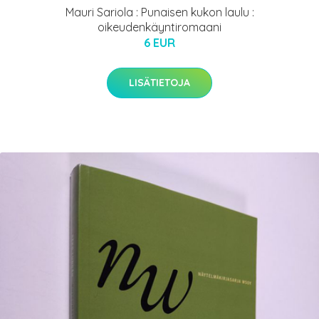
Mauri Sariola : Punaisen kukon laulu :
oikeudenkäyntiromaani
6 EUR
LISÄTIETOJA