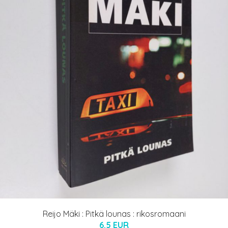
Reijo Mäki : Pitkä lounas : rikosromaani
6.5 EUR