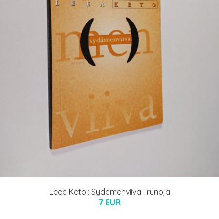
Leea Keto : Sydämenviiva : runoja
7 EUR