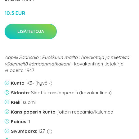
10.5 EUR
LISÄTIETOJA
Aapeli Saarisalo : Puolikuun mailta : havaintoja ja mietteitä
viidenneltä itämaanmatkaltani
- kovakantinen tietokirja
vuodelta 1947
Kunto
: K3- (hyvä -)
Sidonta
: Sidottu kansipaperein (kovakantinen)
Kieli
: suomi
Kansipaperin kunto
: joitain repeämiä/kulumaa
Painos
: 1
Sivumäärä
: 127, (1)