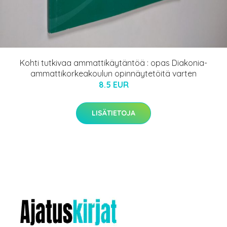
Kohti tutkivaa ammattikäytäntöä : opas Diakonia-
ammattikorkeakoulun opinnäytetöitä varten
8.5 EUR
LISÄTIETOJA