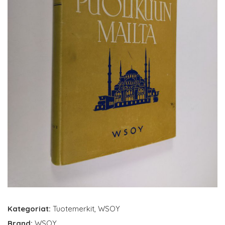
Kategoriat:
Tuotemerkit
,
WSOY
Brand:
WSOY