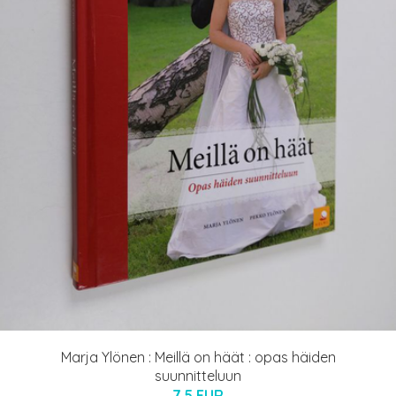
Marja Ylönen : Meillä on häät : opas häiden
suunnitteluun
7.5 EUR