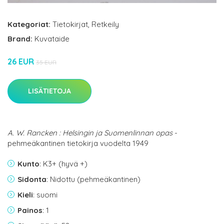
Kategoriat:
Tietokirjat
,
Retkeily
Brand:
Kuvataide
26 EUR
35 EUR
LISÄTIETOJA
A. W. Rancken : Helsingin ja Suomenlinnan opas
-
pehmeäkantinen tietokirja vuodelta 1949
Kunto
: K3+ (hyvä +)
Sidonta
: Nidottu (pehmeäkantinen)
Kieli
: suomi
Painos
: 1