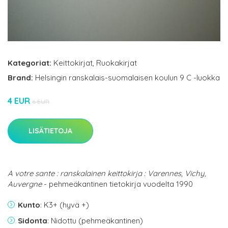
Kategoriat:
Keittokirjat
,
Ruokakirjat
Brand:
Helsingin ranskalais-suomalaisen koulun 9 C -luokka
4 EUR
6 EUR
LISÄTIETOJA
A votre sante : ranskalainen keittokirja : Varennes, Vichy,
Auvergne
- pehmeäkantinen tietokirja vuodelta 1990
Kunto
: K3+ (hyvä +)
Sidonta
: Nidottu (pehmeäkantinen)