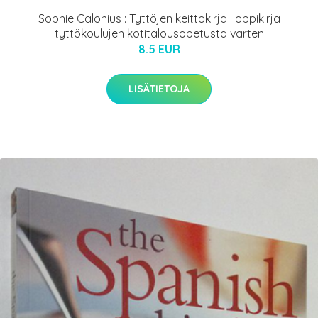
Sophie Calonius : Tyttöjen keittokirja : oppikirja
tyttökoulujen kotitalousopetusta varten
8.5 EUR
LISÄTIETOJA