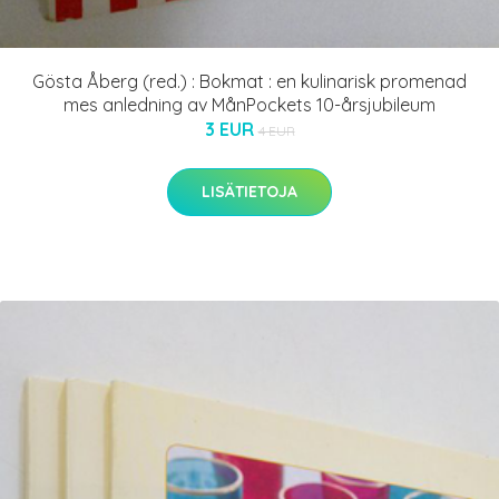
Gösta Åberg (red.) : Bokmat : en kulinarisk promenad
mes anledning av MånPockets 10-årsjubileum
3 EUR
4 EUR
LISÄTIETOJA