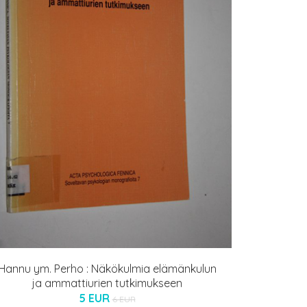
Hannu ym. Perho : Näkökulmia elämänkulun
ja ammattiurien tutkimukseen
5 EUR
6 EUR