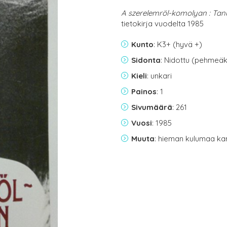
A szerelemröl-komolyan : Ta
tietokirja vuodelta 1985
Kunto
: K3+ (hyvä +)
Sidonta
: Nidottu (pehmeäk
Kieli
: unkari
Painos
: 1
Sivumäärä
: 261
Vuosi
: 1985
Muuta
: hieman kulumaa ka