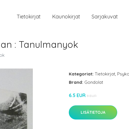
Tietokirjat
Kaunokirjat
Sarjakuvat
yan : Tanulmanyok
yok
Kategoriat:
Tietokirjat
,
Psyko
Brand:
Gondolat
6.5 EUR
8 EUR
LISÄTIETOJA