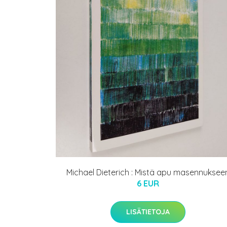
Michael Dieterich : Mistä apu masennuksee
6 EUR
LISÄTIETOJA