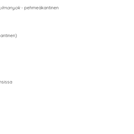
nulmanyok
- pehmeäkantinen
antinen)
nsissa