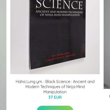
Haha Lung ym. : Black Science : Ancient and
Modern Techniques of Ninja Mind
Manipulation
37 EUR