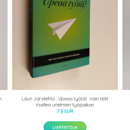
n
Lauri Järvilehto : Upeaa työtä! : näin teet
itsellesi unelmien työpaikan
7.5 EUR
LISÄTIETOJA