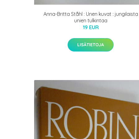
Anna-Britta Ståhl : Unen kuvat : jungilaista
unien tulkintaa
19 EUR
LISÄTIETOJA