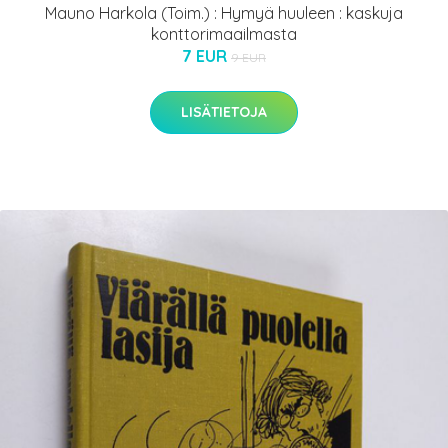
Mauno Harkola (Toim.) : Hymyä huuleen : kaskuja
konttorimaailmasta
7 EUR
9 EUR
LISÄTIETOJA