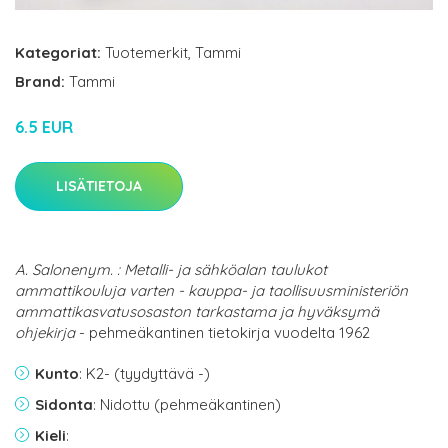
Kategoriat:
Tuotemerkit
,
Tammi
Brand:
Tammi
6.5 EUR
LISÄTIETOJA
A. Salonenym. : Metalli- ja sähköalan taulukot
ammattikouluja varten - kauppa- ja taollisuusministeriön
ammattikasvatusosaston tarkastama ja hyväksymä
ohjekirja
- pehmeäkantinen tietokirja vuodelta 1962
Kunto
: K2- (tyydyttävä -)
Sidonta
: Nidottu (pehmeäkantinen)
Kieli
: