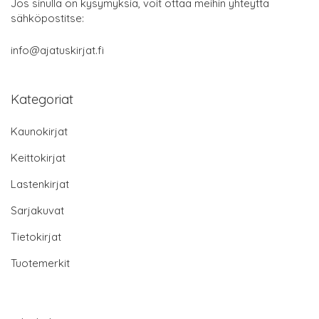
Jos sinulla on kysymyksiä, voit ottaa meihin yhteyttä
sähköpostitse:
info@ajatuskirjat.fi
Kategoriat
Kaunokirjat
Keittokirjat
Lastenkirjat
Sarjakuvat
Tietokirjat
Tuotemerkit