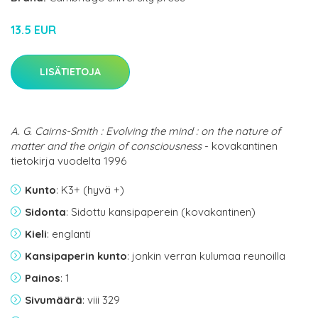
13.5 EUR
LISÄTIETOJA
A. G. Cairns-Smith : Evolving the mind : on the nature of
matter and the origin of consciousness
- kovakantinen
tietokirja vuodelta 1996
Kunto
: K3+ (hyvä +)
Sidonta
: Sidottu kansipaperein (kovakantinen)
Kieli
: englanti
Kansipaperin kunto
: jonkin verran kulumaa reunoilla
Painos
: 1
Sivumäärä
: viii 329