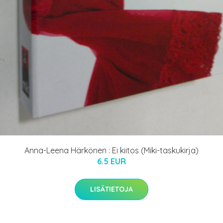
Anna-Leena Härkönen : Ei kiitos (Miki-taskukirja)
6.5 EUR
LISÄTIETOJA