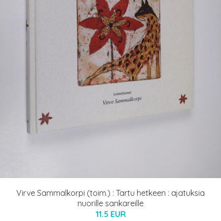
Virve Sammalkorpi (toim.) : Tartu hetkeen : ajatuksia
nuorille sankareille
11.5 EUR