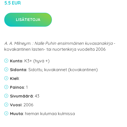
5.5 EUR
LISÄTIETOJA
A. A. Milneym. : Nalle Puhin ensimmäinen kuvasanakirja
-
kovakantinen lasten- tai nuortenkirja vuodelta 2006
Kunto
: K3+ (hyvä +)
Sidonta
: Sidottu, kuvakannet (kovakantinen)
Kieli
:
Painos
: 1
Sivumäärä
: 43
Vuosi
: 2006
Muuta
: hieman kulumaa kulmissa