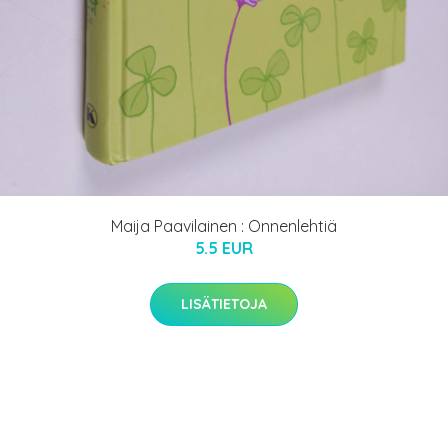
Maija Paavilainen : Onnenlehtiä
5.5 EUR
LISÄTIETOJA