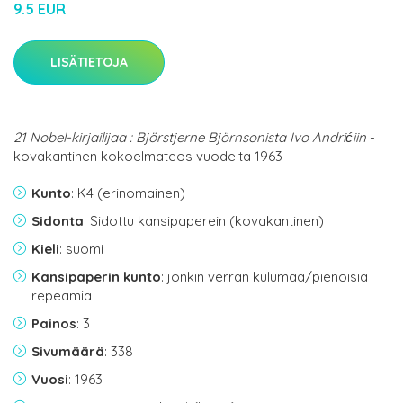
9.5 EUR
LISÄTIETOJA
21 Nobel-kirjailijaa : Björstjerne Björnsonista Ivo Andrićiin
-
kovakantinen kokoelmateos vuodelta 1963
Kunto
: K4 (erinomainen)
Sidonta
: Sidottu kansipaperein (kovakantinen)
Kieli
: suomi
Kansipaperin kunto
: jonkin verran kulumaa/pienoisia
repeämiä
Painos
: 3
Sivumäärä
: 338
Vuosi
: 1963