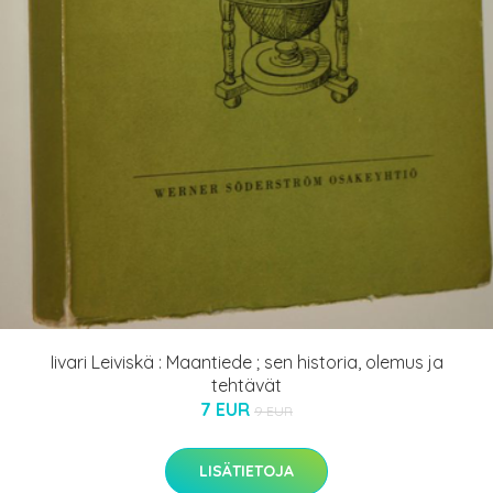
Iivari Leiviskä : Maantiede ; sen historia, olemus ja
tehtävät
7 EUR
9 EUR
LISÄTIETOJA