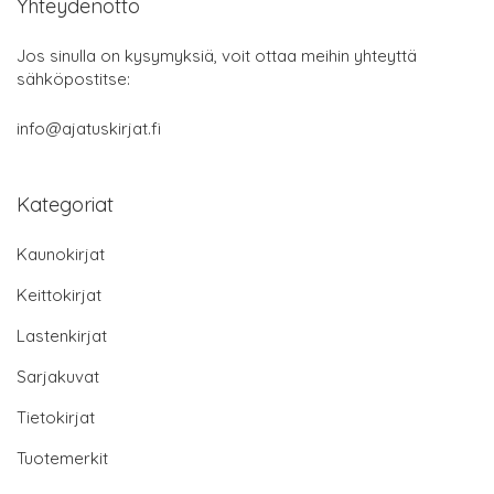
Yhteydenotto
Jos sinulla on kysymyksiä, voit ottaa meihin yhteyttä
sähköpostitse:
info@ajatuskirjat.fi
Kategoriat
Kaunokirjat
Keittokirjat
Lastenkirjat
Sarjakuvat
Tietokirjat
Tuotemerkit