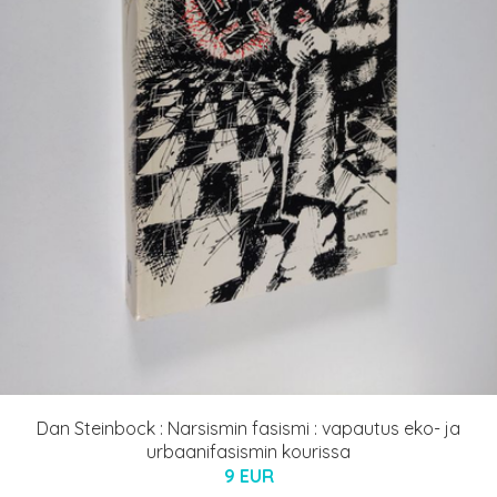
Dan Steinbock : Narsismin fasismi : vapautus eko- ja
urbaanifasismin kourissa
9 EUR