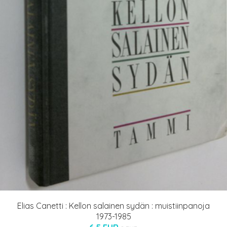
Elias Canetti : Kellon salainen sydän : muistiinpanoja
1973-1985