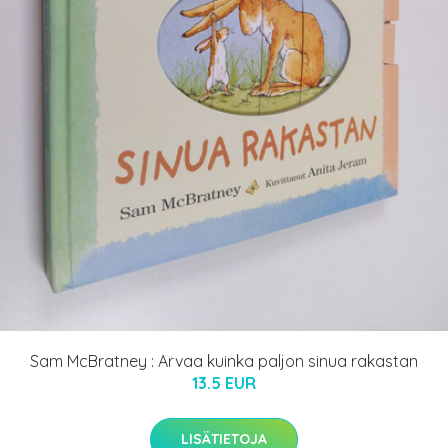
Sam McBratney : Arvaa kuinka paljon sinua rakastan
13.5 EUR
LISÄTIETOJA