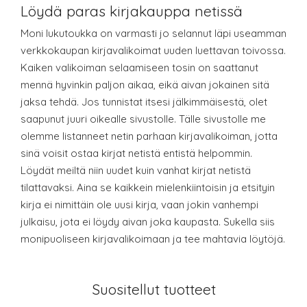
Löydä paras kirjakauppa netissä
Moni lukutoukka on varmasti jo selannut läpi useamman
verkkokaupan kirjavalikoimat uuden luettavan toivossa.
Kaiken valikoiman selaamiseen tosin on saattanut
mennä hyvinkin paljon aikaa, eikä aivan jokainen sitä
jaksa tehdä. Jos tunnistat itsesi jälkimmäisestä, olet
saapunut juuri oikealle sivustolle. Tälle sivustolle me
olemme listanneet netin parhaan kirjavalikoiman, jotta
sinä voisit ostaa kirjat netistä entistä helpommin.
Löydät meiltä niin uudet kuin vanhat kirjat netistä
tilattavaksi. Aina se kaikkein mielenkiintoisin ja etsityin
kirja ei nimittäin ole uusi kirja, vaan jokin vanhempi
julkaisu, jota ei löydy aivan joka kaupasta. Sukella siis
monipuoliseen kirjavalikoimaan ja tee mahtavia löytöjä.
Suositellut tuotteet